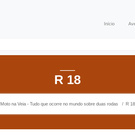
o que ocorre no mundo sobre duas rodas
Início
Av
R 18
Moto na Veia - Tudo que ocorre no mundo sobre duas rodas
R 18