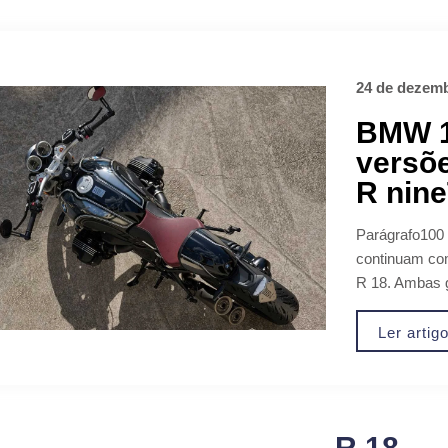
24 de dezemb
BMW 1
versõe
R nine
Parágrafo10
continuam co
R 18. Ambas 
Ler artig
R 18