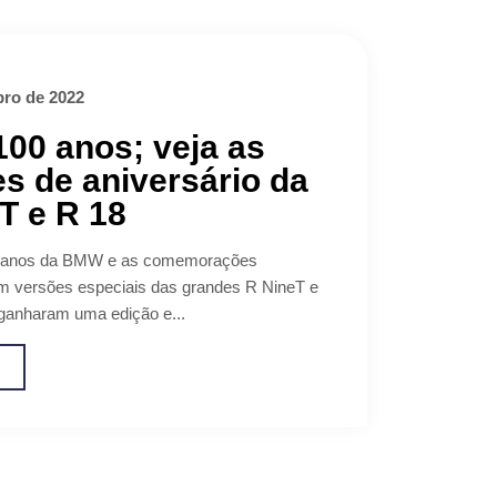
ro de 2022
00 anos; veja as
s de aniversário da
T e R 18
0 anos da BMW e as comemorações
m versões especiais das grandes R NineT e
ganharam uma edição e...
o