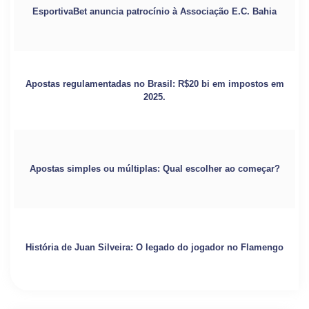
EsportivaBet anuncia patrocínio à Associação E.C. Bahia
Apostas regulamentadas no Brasil: R$20 bi em impostos em
2025.
Apostas simples ou múltiplas: Qual escolher ao começar?
História de Juan Silveira: O legado do jogador no Flamengo