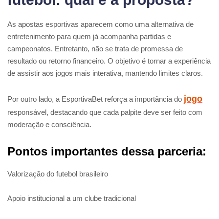
As apostas esportivas aparecem como uma alternativa de
entretenimento para quem já acompanha partidas e
campeonatos. Entretanto, não se trata de promessa de
resultado ou retorno financeiro. O objetivo é tornar a experiência
de assistir aos jogos mais interativa, mantendo limites claros.
jogo
Por outro lado, a EsportivaBet reforça a importância do
responsável, destacando que cada palpite deve ser feito com
moderação e consciência.
Pontos importantes dessa parceria:
Valorização do futebol brasileiro
Apoio institucional a um clube tradicional