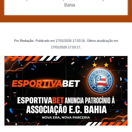
Bahia
Por
Redação
.
Publicado em
17/01/2026 17:03:16
.
Última atualização em
17/01/2026 17:03:17
.