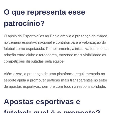
O que representa esse
patrocínio?
O apoio da EsportivaBet ao Bahia amplia a presença da marca
no cenário esportivo nacional e contribui para a valorização do
futebol como espetáculo. Primeiramente, a iniciativa fortalece a
relação entre clube e torcedores, trazendo mais visibilidade às
competições disputadas pela equipe.
Além disso, a presença de uma plataforma regulamentada no
esporte ajuda a promover práticas mais transparentes no setor
de apostas esportivas, sempre com foco na responsabilidade.
Apostas esportivas e
futebol: qual é a proposta?