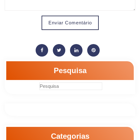
Enviar Comentário
Pesquisa
Categorias