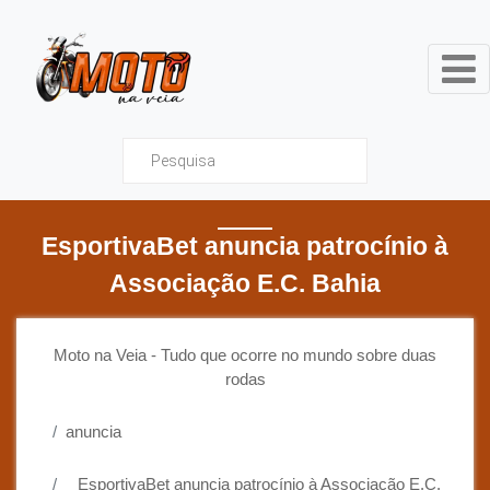
Moto na Veia - Tudo que ocor
EsportivaBet anuncia patrocínio à
Associação E.C. Bahia
Moto na Veia - Tudo que ocorre no mundo sobre duas
rodas
anuncia
EsportivaBet anuncia patrocínio à Associação E.C.