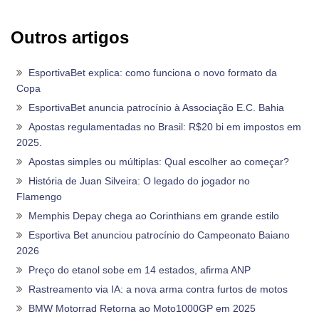
Outros artigos
EsportivaBet explica: como funciona o novo formato da
Copa
EsportivaBet anuncia patrocínio à Associação E.C. Bahia
Apostas regulamentadas no Brasil: R$20 bi em impostos em
2025.
Apostas simples ou múltiplas: Qual escolher ao começar?
História de Juan Silveira: O legado do jogador no
Flamengo
Memphis Depay chega ao Corinthians em grande estilo
Esportiva Bet anunciou patrocínio do Campeonato Baiano
2026
Preço do etanol sobe em 14 estados, afirma ANP
Rastreamento via IA: a nova arma contra furtos de motos
BMW Motorrad Retorna ao Moto1000GP em 2025