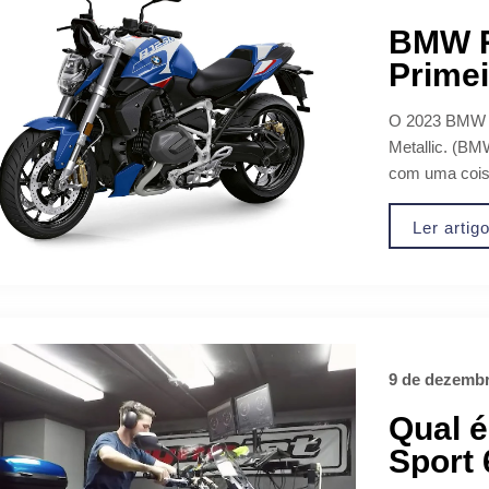
BMW R
Prime
O 2023 BMW R
Metallic. (B
com uma coisa
Ler artig
9 de dezembr
Qual é
Sport