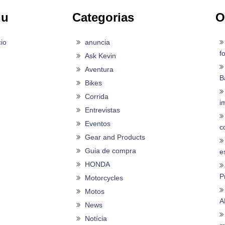
nu
Categorias
O
cio
anuncia
f
Ask Kevin
Aventura
B
Bikes
Corrida
i
Entrevistas
Eventos
c
Gear and Products
Guia de compra
es
HONDA
P
Motorcycles
Motos
A
News
Notícia