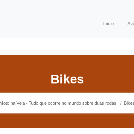
o que ocorre no mundo sobre duas rodas
Início
Av
Bikes
Moto na Veia - Tudo que ocorre no mundo sobre duas rodas
Bike