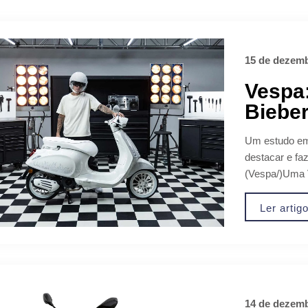
15 de dezemb
Vespa:
Biebe
Um estudo em 
destacar e fa
(Vespa/)Uma V
Ler artig
14 de dezemb