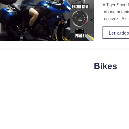
A Tiger Sport
urbana britâni
os níveis. A su
Ler artig
Bikes