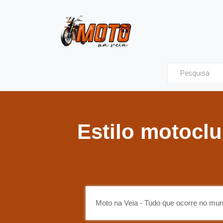
Moto na Veia - Tud
Estilo motoclu
Moto na Veia - Tudo que ocorre no mu