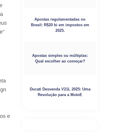
e
 a
Apostas regulamentadas no
eus
Brasil: R$20 bi em impostos em
2025.
e”
Apostas simples ou múltiplas:
Qual escolher ao começar?
eta
ign
Ducati Desvenda V21L 2025: Uma
Revolução para a MotoE
hos e