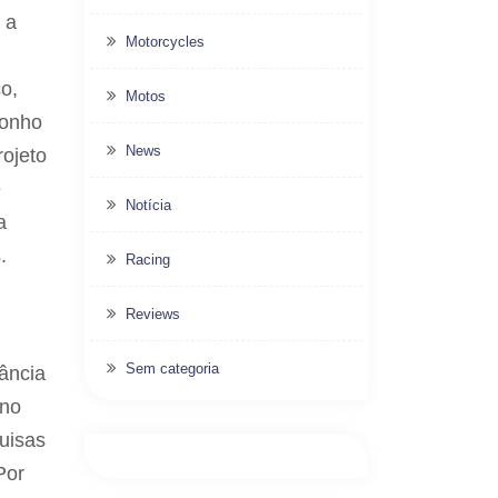
 a
Motorcycles
o,
Motos
sonho
News
rojeto
e
Notícia
a
.
Racing
Reviews
Sem categoria
nância
 no
uisas
Por