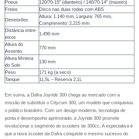
Pneus
120/70-15” (dianteiro) / 140/70-14” (traseiro)
Freios
Disco nas duas rodas com ABS
Altura: 1.140 mm, Largura: 765 mm,
Dimensões
Comprimento: 2.215 mm
Distância entre-
1.490 mm
eixos
Altura do
770 mm
Assento
Altura Mínima
130 mm
do Solo
Peso
171 kg (a seco)
Tanque
11,5L – Reserva 2,1L
Em suma, a Dafra Joyride 300 chega ao mercado com a
missão de substituir o Citycom 300, um modelo que conquistou
o público brasileiro. Com um design moderno, tecnologia de
ponta e desempenho aprimorado, a Joyride 300 promete
revolucionar o segmento de scooters de 300cc. A expectativa é
que a nova scooter da Dafra conquiste o mesmo sucesso do