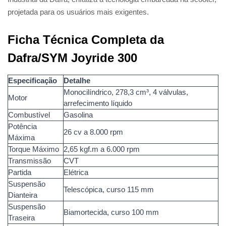
projetada para os usuários mais exigentes.
Ficha Técnica Completa da
Dafra/SYM Joyride 300
Especificação
Detalhe
Monocilíndrico, 278,3 cm³, 4 válvulas,
Motor
arrefecimento líquido
Combustível
Gasolina
Potência
26 cv a 8.000 rpm
Máxima
Torque Máximo
2,65 kgf.m a 6.000 rpm
Transmissão
CVT
Partida
Elétrica
Suspensão
Telescópica, curso 115 mm
Dianteira
Suspensão
Biamortecida, curso 100 mm
Traseira