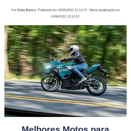
Por
Erika Barros
.
Publicado em
26/05/2022 22:13:37
.
Última atualização em
14/06/2022 13:13:07
.
Melhores Motos para