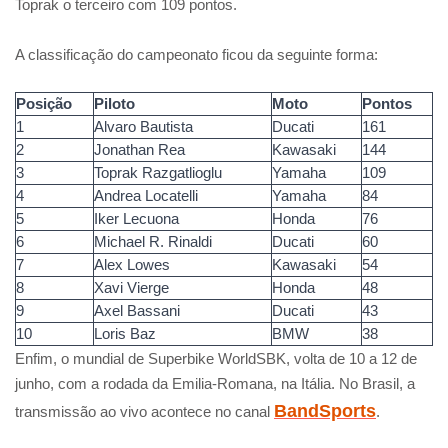
Toprak o terceiro com 109 pontos.
A classificação do campeonato ficou da seguinte forma:
Posição
Piloto
Moto
Pontos
1
Alvaro Bautista
Ducati
161
2
Jonathan Rea
Kawasaki
144
3
Toprak Razgatlioglu
Yamaha
109
4
Andrea Locatelli
Yamaha
84
5
Iker Lecuona
Honda
76
6
Michael R. Rinaldi
Ducati
60
7
Alex Lowes
Kawasaki
54
8
Xavi Vierge
Honda
48
9
Axel Bassani
Ducati
43
10
Loris Baz
BMW
38
Enfim, o mundial de Superbike WorldSBK, volta de 10 a 12 de
junho, com a rodada da Emilia-Romana, na Itália. No Brasil, a
BandSports
transmissão ao vivo acontece no canal
.