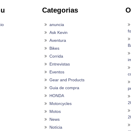
nu
Categorias
O
cio
anuncia
f
Ask Kevin
Aventura
B
Bikes
Corrida
i
Entrevistas
Eventos
c
Gear and Products
Guia de compra
p
HONDA
2
Motorcycles
Motos
2
News
Notícia