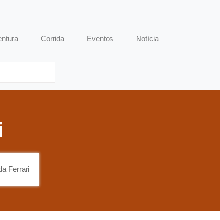
entura
Corrida
Eventos
Notícia
i
da Ferrari