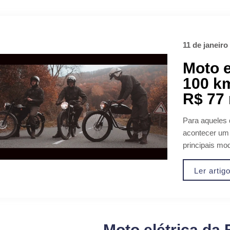
11 de janeiro
Moto e
100 km
R$ 77 
Para aqueles 
acontecer um 
principais mod
Ler artig
Moto elétrica da 