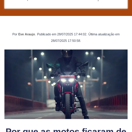
Por
Eve Araujo
.
Publicado em
28/07/2025 17:44:02
.
Última atualização em
28/07/2025 17:50:58
.
Por que as motos ficaram de