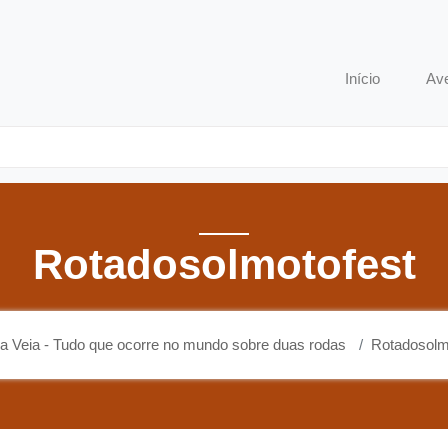
o que ocorre no mundo sobre duas rodas
Início
Av
Rotadosolmotofest
a Veia - Tudo que ocorre no mundo sobre duas rodas
Rotadosolm