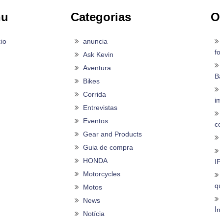
nu
Categorias
O
cio
anuncia
f
Ask Kevin
Aventura
B
Bikes
Corrida
i
Entrevistas
Eventos
c
Gear and Products
Guia de compra
HONDA
I
Motorcycles
q
Motos
News
Í
Notícia