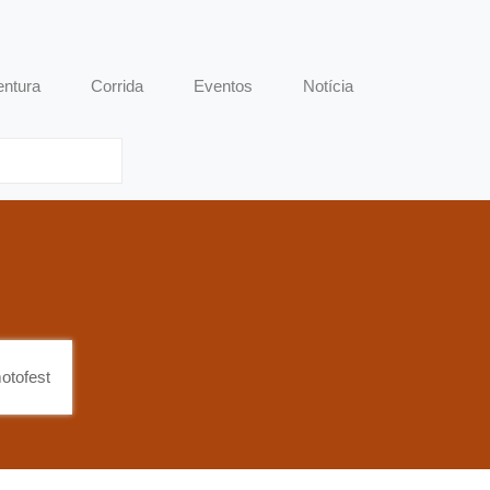
entura
Corrida
Eventos
Notícia
otofest