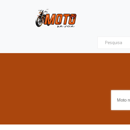
Moto na Veia - Tud
Moto n