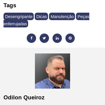
Tags
Desengripante
Dicas
Manutenção
Peças
enferrujadas
Odilon Queiroz