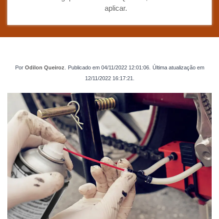
aplicar.
Por
Odilon Queiroz
.
Publicado em
04/11/2022 12:01:06
.
Última atualização em
12/11/2022 16:17:21
.