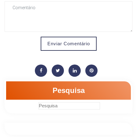
Enviar Comentário
Pesquisa