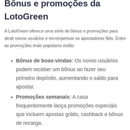
Bônus e promoções da
LotoGreen
A LotoGreen oferece uma série de bônus e promoções para
atrair novos usuários e recompensar os apostadores fiéis. Entre
as promoções mais populares estão:
Bônus de boas-vindas
: Os novos usuários
podem receber um bônus ao fazer seu
primeiro depósito, aumentando o saldo para
apostar.
Promoções semanais
: A casa
frequentemente lança promoções especiais
que incluem apostas grátis, cashback e bônus
de recarga.