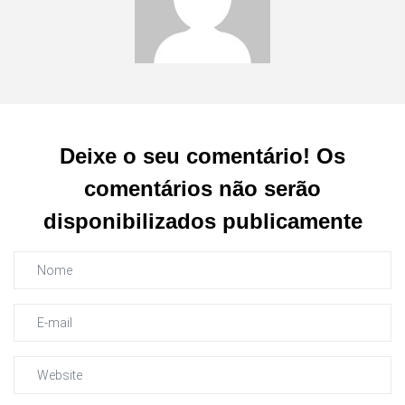
Deixe o seu comentário! Os
comentários não serão
disponibilizados publicamente