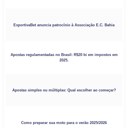
EsportivaBet anuncia patrocínio à Associação E.C. Bahia
Apostas regulamentadas no Brasil: R$20 bi em impostos em
2025.
Apostas simples ou múltiplas: Qual escolher ao começar?
Como preparar sua moto para o verão 2025/2026