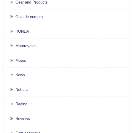
Gear and Products
Guia de compra
HONDA
Motorcycles
Motos
News
Notícia
Racing
Reviews