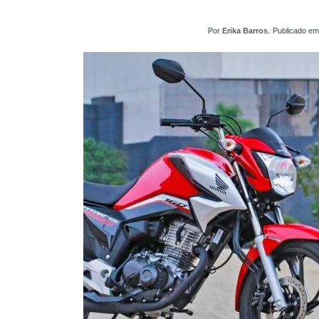
Por
Erika Barros
.
Publicado e