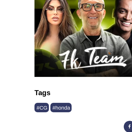
Tags
#CG
#honda