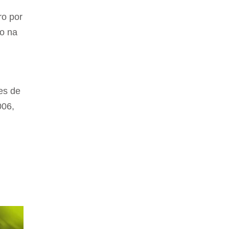
ro por
co na
es de
006,