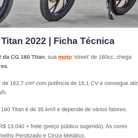
itan 2022 | Ficha Técnica
 da CG 160 Titan
, sua
moto
‘street’ de 160cc, chega
res
.
 de 162,7 cm³ com potência de 15,1 CV e consegue atin
/h.
0 Titan é de 35 km/l e depende de vários fatores.
$ 13.040 + frete (preço público sugerido). As cores
melho Perolizado e Cinza Metálico.