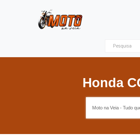
Moto na Veia - Tud
Honda CG
Moto na Veia - Tudo q