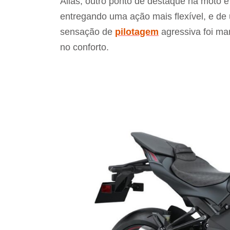
Aliás, outro ponto de destaque na moto é 
entregando uma ação mais flexível, e de
sensação de
pilotagem
agressiva foi ma
no conforto.