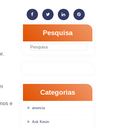
Pesquisa
r.
o
em
Categorias
smos e
anuncia
Ask Kevin