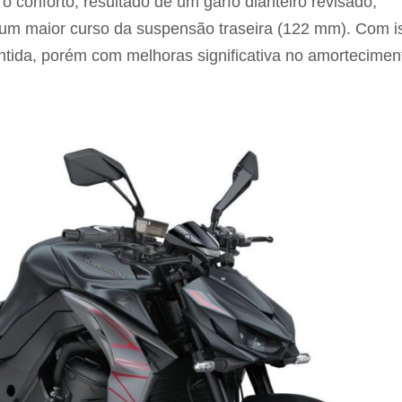
o conforto, resultado de um garfo dianteiro revisado,
 um maior curso da suspensão traseira (122 mm). Com i
ntida, porém com melhoras significativa no amortecimen