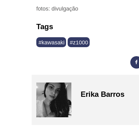
fotos: divulgação
Tags
#kawasaki
#z1000
Erika Barros