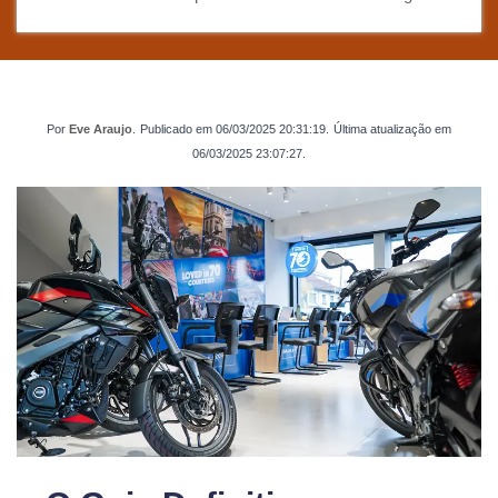
Por
Eve Araujo
.
Publicado em
06/03/2025 20:31:19
.
Última atualização em
06/03/2025 23:07:27
.