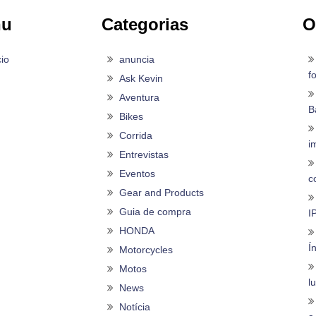
nu
Categorias
O
cio
anuncia
f
Ask Kevin
Aventura
B
Bikes
Corrida
i
Entrevistas
Eventos
c
Gear and Products
Guia de compra
I
HONDA
Í
Motorcycles
Motos
l
News
Notícia