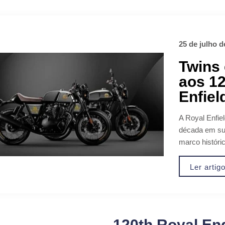
25 de julho d
Twins
aos 12
Enfiel
A Royal Enfie
década em sua
marco históric
Ler artig
120th Royal En