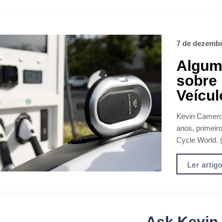
7 de dezembr
Algum
sobre 
Veícul
Kevin Camero
anos, primeiro
Cycle World. 
Ler artig
Ask Kevin