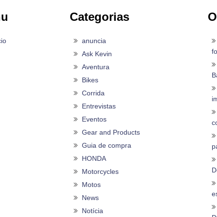
nu
Categorias
O
cio
anuncia
f
Ask Kevin
Aventura
B
Bikes
Corrida
i
Entrevistas
Eventos
c
Gear and Products
Guia de compra
p
HONDA
D
Motorcycles
Motos
es
News
Notícia