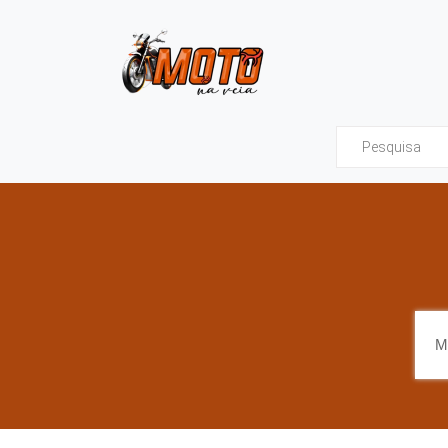
Moto na Veia - Tud
M