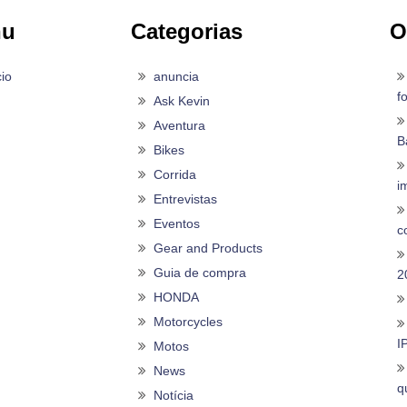
nu
Categorias
O
cio
anuncia
f
Ask Kevin
Aventura
B
Bikes
Corrida
i
Entrevistas
Eventos
c
Gear and Products
Guia de compra
2
HONDA
Motorcycles
I
Motos
News
q
Notícia