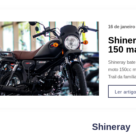
16 de janeiro
Shiner
150 ma
Shineray bate
moto 150cc m
Trail da famíl
Ler artig
Shineray