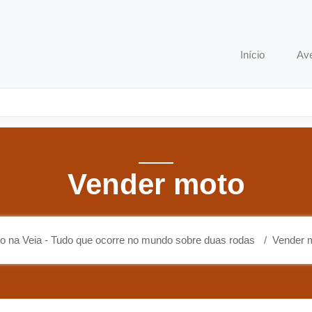
o que ocorre no mundo sobre duas rodas
Início
Av
Vender moto
o na Veia - Tudo que ocorre no mundo sobre duas rodas
Vender 