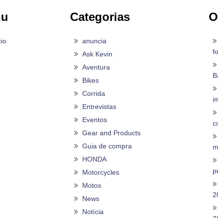
nu
Categorias
O
cio
anuncia
f
Ask Kevin
Aventura
B
Bikes
Corrida
i
Entrevistas
Eventos
c
Gear and Products
Guia de compra
m
HONDA
p
Motorcycles
Motos
2
News
Notícia