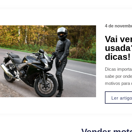
4 de novembr
Vai ve
usada
dicas!
Dicas importa
sabe por ond
motivos para q
Ler artig
Vender mot