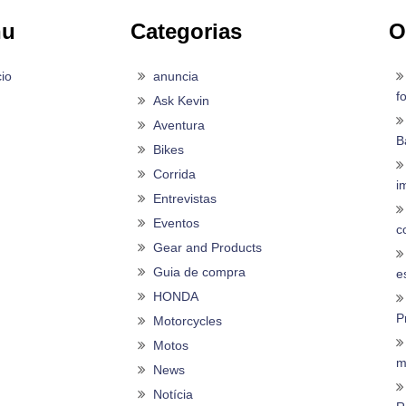
nu
Categorias
O
cio
anuncia
f
Ask Kevin
Aventura
B
Bikes
Corrida
i
Entrevistas
Eventos
c
Gear and Products
Guia de compra
es
HONDA
P
Motorcycles
Motos
m
News
Notícia