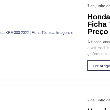
7 de junho d
Honda
Ficha 
Preço
A Honda lanço
on/off-road d
grafismos, ma
Ler artig
2 de junho d