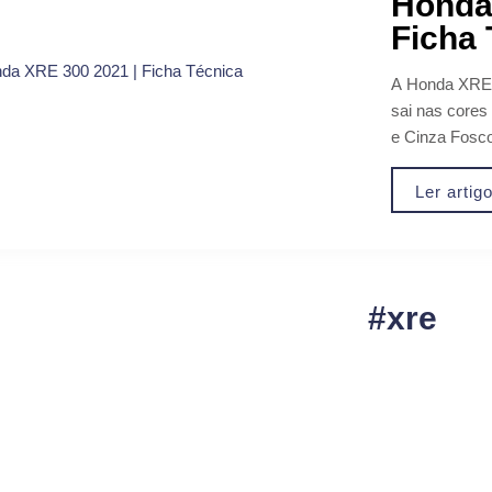
Honda
Ficha 
A Honda XRE 3
sai nas cores
e Cinza Fosco 
Ler artig
#xre