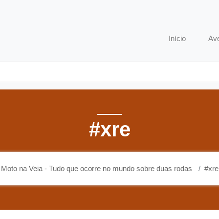
o que ocorre no mundo sobre duas rodas
Início
Av
#xre
Moto na Veia - Tudo que ocorre no mundo sobre duas rodas
#xre