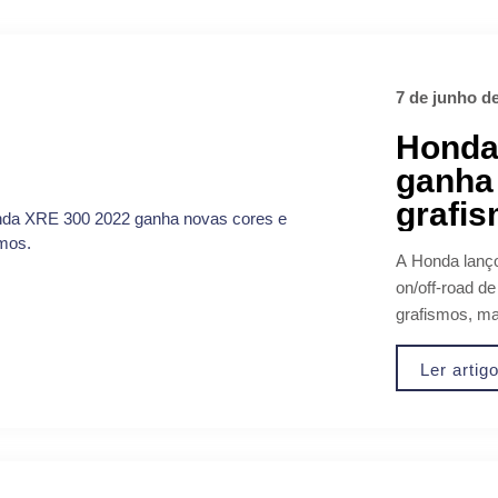
7 de junho d
Honda
ganha
grafis
A Honda lanço
on/off-road d
grafismos, ma
Ler artig