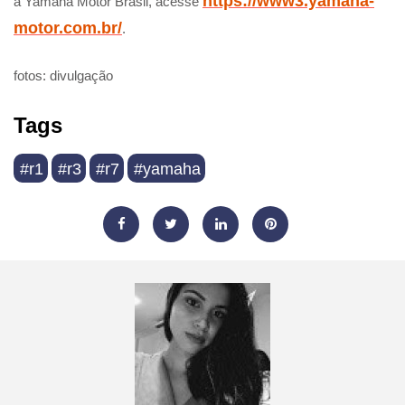
https://www3.yamaha-
a Yamaha Motor Brasil, acesse
motor.com.br/
.
fotos: divulgação
Tags
#r1
#r3
#r7
#yamaha