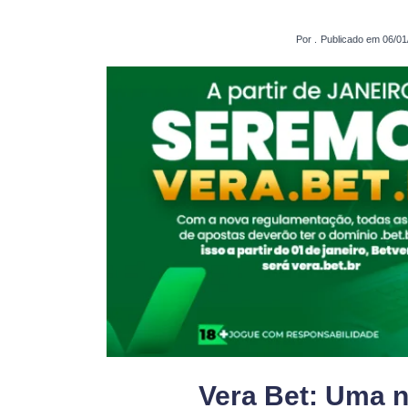
Por
.
Publicado em
06/01
Vera Bet: Uma n