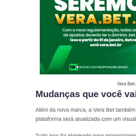
Vera Bet
Mudanças que você vai
Além da nova marca, a Vera Bet também 
plataforma será atualizada com um visua
Tudo isso foi planejado para proporciona