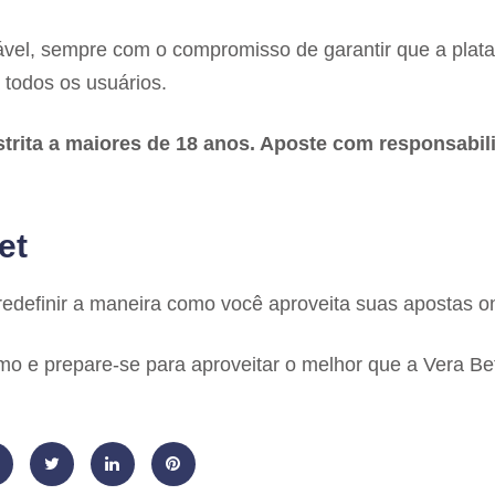
vel, sempre com o compromisso de garantir que a plat
 todos os usuários.
estrita a maiores de 18 anos. Aposte com responsabil
et
edefinir a maneira como você aproveita suas apostas on
mo e prepare-se para aproveitar o melhor que a Vera Be