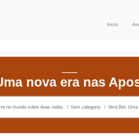
o que ocorre no mundo sobre duas rodas
Início
Av
 Uma nova era nas Apos
orre no mundo sobre duas rodas
Sem categoria
Vera Bet: Uma 