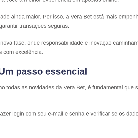
dade ainda maior. Por isso, a Vera Bet está mais empen
arantir transações seguras.
 nova fase, onde responsabilidade e inovação caminha
s com excelência.
 Um passo essencial
mo todas as novidades da Vera Bet, é fundamental que 
 fazer login com seu e-mail e senha e verificar se os dad