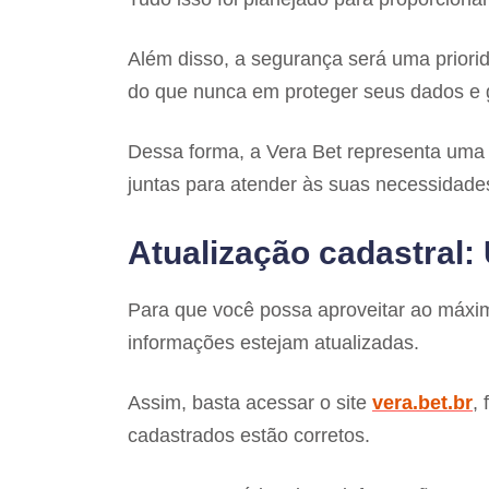
Além disso, a segurança será uma priori
do que nunca em proteger seus dados e g
Dessa forma, a Vera Bet representa uma
juntas para atender às suas necessidade
Atualização cadastral:
Para que você possa aproveitar ao máxi
informações estejam atualizadas.
Assim, basta acessar o site
vera.bet.br
,
cadastrados estão corretos.