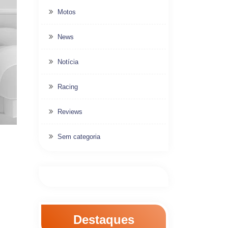
Motos
News
Notícia
Racing
Reviews
Sem categoria
Destaques