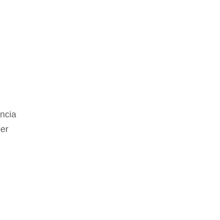
ncia
ber