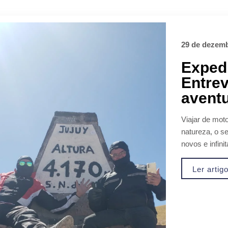
29 de dezemb
Exped
Entrev
avent
Biz
Viajar de mot
natureza, o s
novos e infini
Ler artig