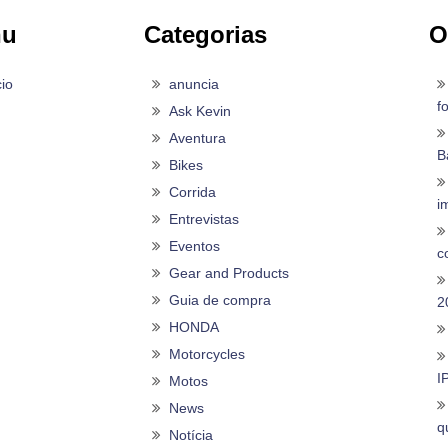
nu
Categorias
O
cio
anuncia
f
Ask Kevin
Aventura
B
Bikes
Corrida
i
Entrevistas
Eventos
c
Gear and Products
Guia de compra
2
HONDA
Motorcycles
I
Motos
News
q
Notícia