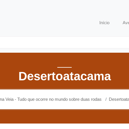
o que ocorre no mundo sobre duas rodas
Início
Av
Desertoatacama
na Veia - Tudo que ocorre no mundo sobre duas rodas
Desertoat