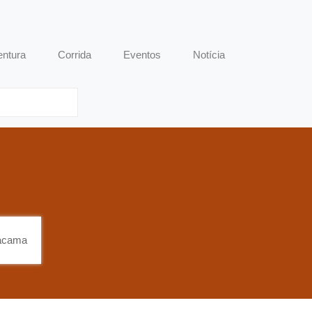
entura
Corrida
Eventos
Notícia
acama