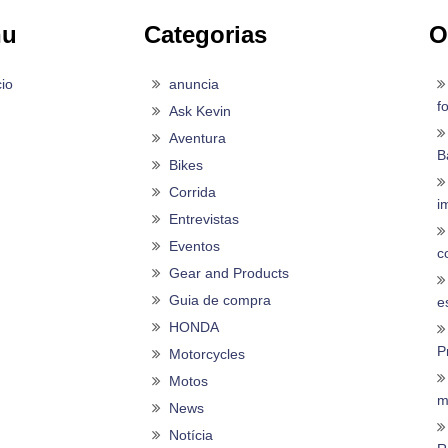
nu
Categorias
O
cio
anuncia
f
Ask Kevin
Aventura
B
Bikes
Corrida
i
Entrevistas
Eventos
c
Gear and Products
Guia de compra
es
HONDA
P
Motorcycles
Motos
m
News
Notícia