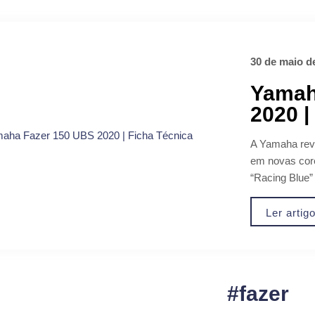
30 de maio d
Yamah
2020 |
A Yamaha rev
em novas core
“Racing Blue” 
Ler artig
#fazer