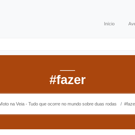
o que ocorre no mundo sobre duas rodas
Início
Av
#fazer
Moto na Veia - Tudo que ocorre no mundo sobre duas rodas
#faze