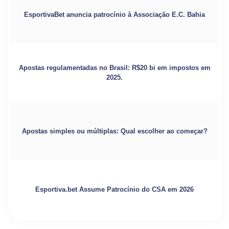
EsportivaBet anuncia patrocínio à Associação E.C. Bahia
Apostas regulamentadas no Brasil: R$20 bi em impostos em
2025.
Apostas simples ou múltiplas: Qual escolher ao começar?
Esportiva.bet Assume Patrocínio do CSA em 2026