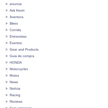
anuncia
Ask Kevin
Aventura
Bikes
Corrida
Entrevistas
Eventos
Gear and Products
Guia de compra
HONDA
Motorcycles
Motos
News
Notícia
Racing
Reviews