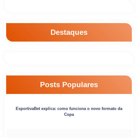
Destaques
Posts Populares
EsportivaBet explica: como funciona o novo formato da
Copa