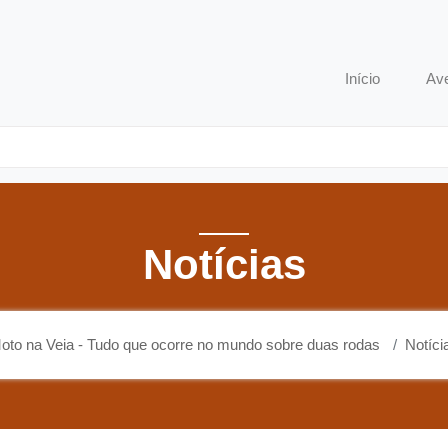
o que ocorre no mundo sobre duas rodas
Início
Av
Notícias
oto na Veia - Tudo que ocorre no mundo sobre duas rodas
Notíci