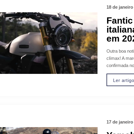
18 de janeiro
Fantic
italia
em 202
Outra boa notí
clímax! A marc
confirmada no
Ler artig
17 de janeiro