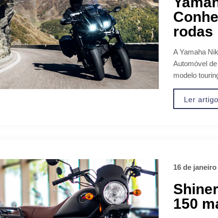
Yamah
Conheç
rodas
A Yamaha Nik
Automóvel de
modelo tourin
Ler artig
16 de janeiro
Shiner
150 ma