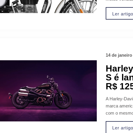
Ler artig
14 de janeiro
Harley
S é la
R$ 12
A Harley-Davi
marca america
com o mesmo 
Ler artig