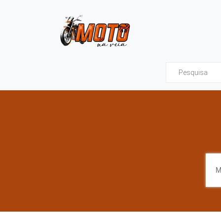
Moto na Veia - Tud
M