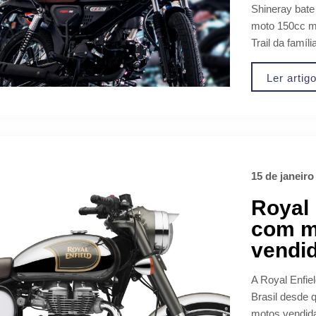
Shineray bate
moto 150cc m
Trail da famíl
Ler artig
15 de janeiro
Royal 
com m
vendi
A Royal Enfi
Brasil desde 
motos vendidas