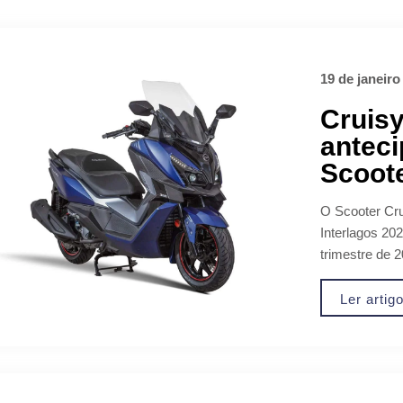
19 de janeiro
Cruisy
anteci
Scoote
O Scooter Cru
Interlagos 20
trimestre de 2
Ler artig