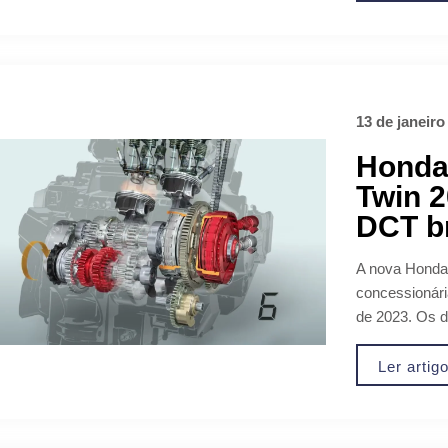
13 de janeiro
Honda
Twin 
DCT br
A nova Honda
concessionária
de 2023. Os d
Ler artig