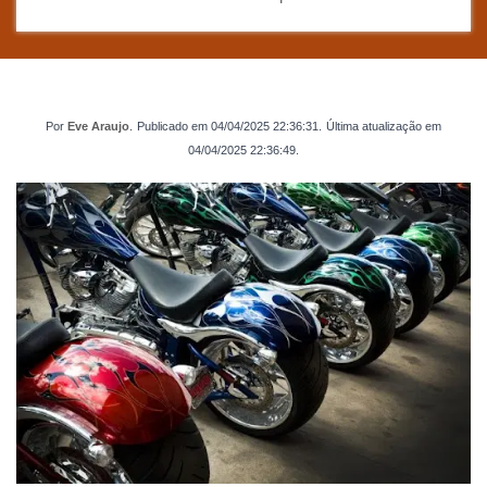
Por
Eve Araujo
.
Publicado em
04/04/2025 22:36:31
.
Última atualização em
04/04/2025 22:36:49
.